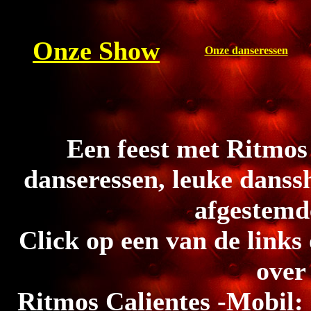
Onze Show
Onze danseressen
Een feest met Ritmos
danseressen, leuke dans
afgestemd
Click op een van de links
over
Ritmos Calientes -
Mobil: 